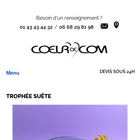
Besoin d'un renseignement ?
01 43 43 44 32
/
06 68 29 81 98
Aller
DEVIS SOUS 24H
Menu
au
contenu
TROPHÉE SUÊTE