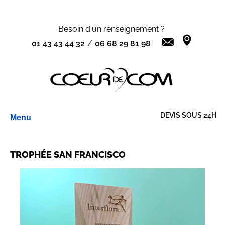
Besoin d'un renseignement ?
01 43 43 44 32
/
06 68 29 81 98
Aller
DEVIS SOUS 24H
Menu
au
contenu
TROPHÉE SAN FRANCISCO