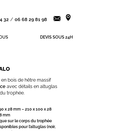
4 32
/
06 68 29 81 98
OUS
DEVIS SOUS 24H
MALO
 en bois de hêtre massif
nce
avec détails en altuglas
 du trophée.
90 x 28 mm – 210 x 100 x 28
28 mm
ue sur le corps du trophée
sponibles pour l’altuglas (noir,