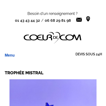
Besoin d'un renseignement ?
01 43 43 44 32
/
06 68 29 81 98
Aller
DEVIS SOUS 24H
Menu
au
contenu
TROPHÉE MISTRAL