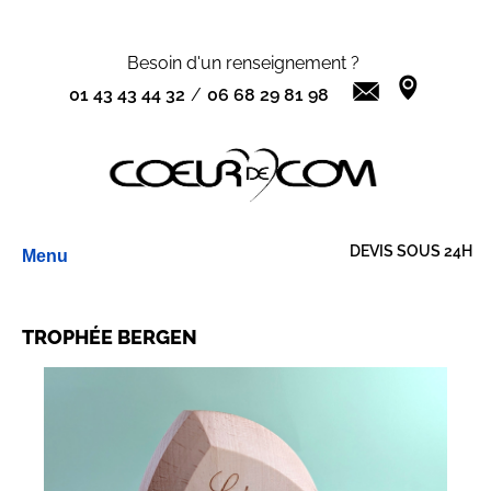
Besoin d'un renseignement ?
01 43 43 44 32
/
06 68 29 81 98
Aller
DEVIS SOUS 24H
Menu
au
contenu
TROPHÉE BERGEN