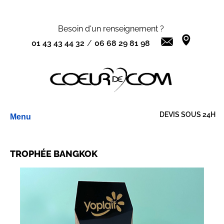
Besoin d'un renseignement ?
01 43 43 44 32
/
06 68 29 81 98
Aller
DEVIS SOUS 24H
Menu
au
contenu
TROPHÉE BANGKOK