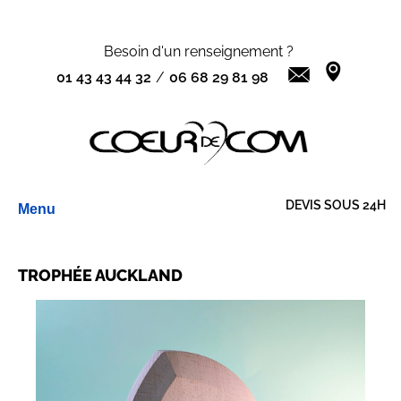
Besoin d'un renseignement ?
01 43 43 44 32
/
06 68 29 81 98
Aller
DEVIS SOUS 24H
Menu
au
contenu
TROPHÉE AUCKLAND