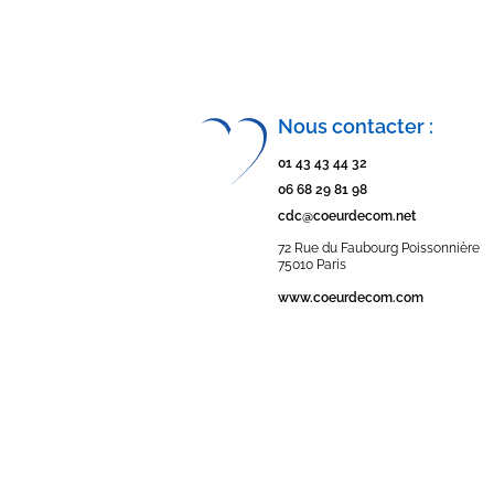
Nous contacter :
01 43 43 44 32
06 68 29 81 98
cdc@coeurdecom.net
72 Rue du Faubourg Poissonnière
75010 Paris
www.coeurdecom.com