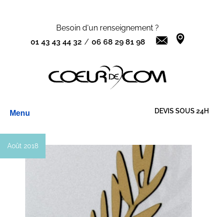
Besoin d'un renseignement ?
01 43 43 44 32
/
06 68 29 81 98
Aller
DEVIS SOUS 24H
Menu
au
contenu
Août 2018