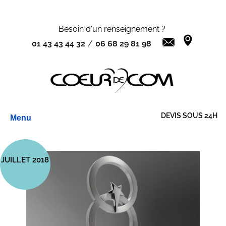
Besoin d'un renseignement ?
01 43 43 44 32
/
06 68 29 81 98
Aller
DEVIS SOUS 24H
Menu
au
contenu
JUILLET 2018