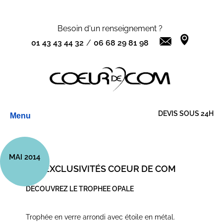
Besoin d'un renseignement ?
01 43 43 44 32
/
06 68 29 81 98
Aller
DEVIS SOUS 24H
Menu
au
contenu
MAI 2014
LES EXCLUSIVITÉS COEUR DE COM
DECOUVREZ LE TROPHEE OPALE
Trophée en verre arrondi avec étoile en métal.