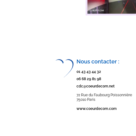
Nous contacter :
01 43 43 44 32
06 68 29 81 98
cdc@coeurdecom.net
72 Rue du Faubourg Poissonnière
75010 Paris
www.coeurdecom.com